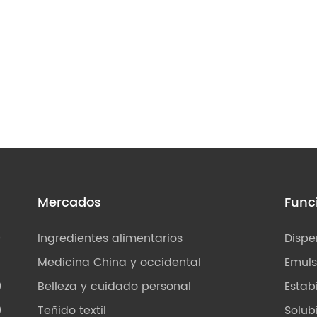
s
Mercados
Func
0
Ingredientes alimentarios
Dispe
Medicina China y occidental
Emuls
0
Belleza y cuidado personal
Estab
0
Teñido textil
Solub