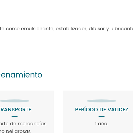
te como emulsionante, estabilizador, difusor y lubricant
acenamiento
TRANSPORTE
PERÍODO DE VALIDEZ
orte de mercancías
1 año.
no peligrosas