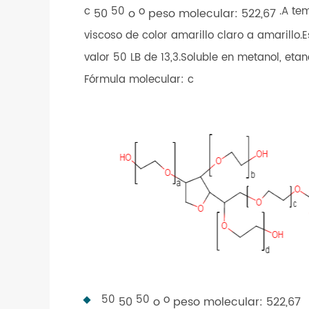
c
50
o
.A te
50
o
peso molecular: 522,67
viscoso de color amarillo claro a amarillo
valor 50 LB de 13,3.Soluble en metanol, etanol
Fórmula molecular: c
50
50
o
50
o
peso molecular: 522,67