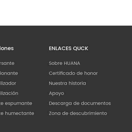
iones
ENLACES QUCK
rsante
Sobre HUANA
ionante
Certificado de honor
ilizador
Nuestra historia
ilización
Apoyo
te espumante
Descarga de documentos
te humectante
Zona de descubrimiento