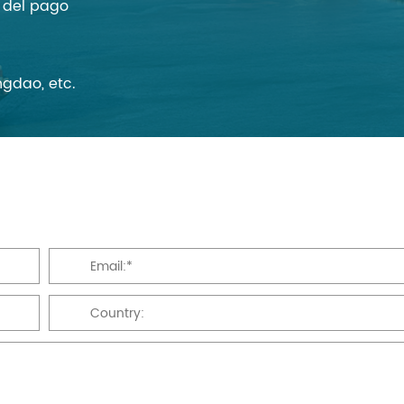
n del pago
gdao, etc.