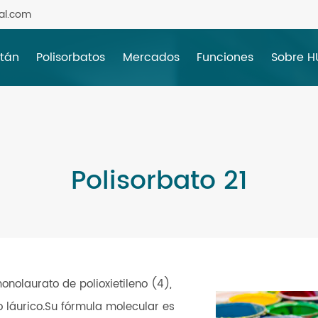
al.com
itán
Polisorbatos
Mercados
Funciones
Sobre 
Polisorbato 21
nolaurato de polioxietileno (4),
do láurico.Su fórmula molecular es