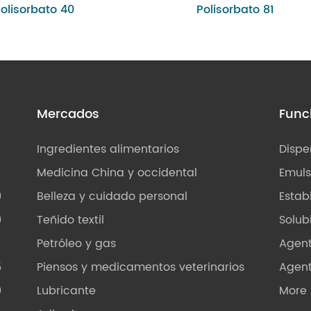
olisorbato 40
Polisorbato 81
s
Mercados
Func
0
Ingredientes alimentarios
Dispe
Medicina China y occidental
Emuls
0
Belleza y cuidado personal
Estab
0
Teñido textil
Solub
Petróleo y gas
Agen
5
Piensos y medicamentos veterinarios
Agen
0
Lubricante
More