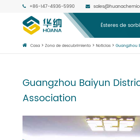
+86-147-4936-5990
sales@huanachemic
Ésteres de sorb
Casa
Zona de descubrimiento
Noticias
Guangzhou Ba
Guangzhou Baiyun Distri
Association