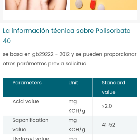
La información técnica sobre Polisorbato
40
se basa en gb29222 - 2012 y se pueden proporcionar
otros parámetros previa solicitud.
Parameters
Unit
Standard
value
Acid value
mg
≤2.0
KOH/g
Saponification
mg
41~52
value
KOH/g
Hydroxyl value
mg