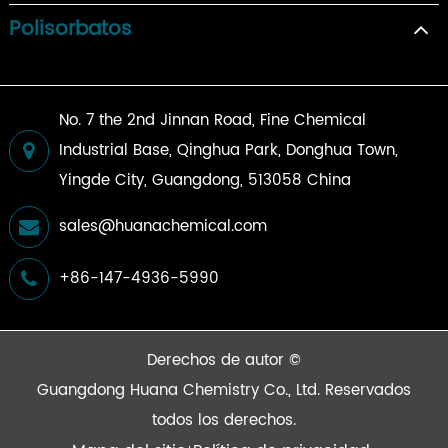
Polisorbatos
No. 7 the 2nd Jinnan Road, Fine Chemical
Industrial Base, Qinghua Park, Donghua Town,
Yingde City, Guangdong, 513058 China
sales@huanachemical.com
+86-147-4936-5990
Derechos de autor ©
Guangdong Huana Chemistry Co., Ltd.
Reservados
todos los derechos.