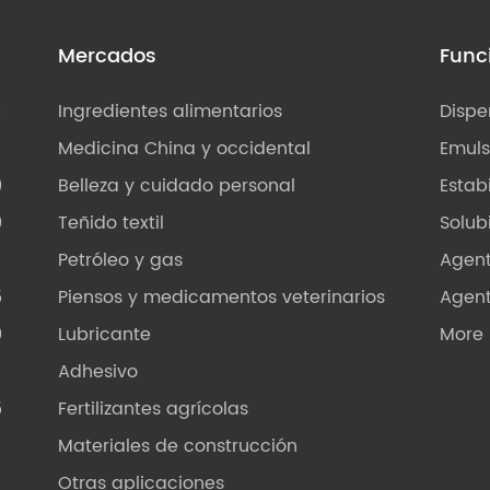
s
Mercados
Func
0
Ingredientes alimentarios
Dispe
Medicina China y occidental
Emuls
0
Belleza y cuidado personal
Estab
0
Teñido textil
Solub
Petróleo y gas
Agen
5
Piensos y medicamentos veterinarios
Agen
0
Lubricante
More
Adhesivo
5
Fertilizantes agrícolas
Materiales de construcción
Otras aplicaciones