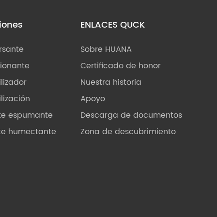
iones
ENLACES QUCK
rsante
Sobre HUANA
ionante
Certificado de honor
ilizador
Nuestra historia
ilización
Apoyo
te espumante
Descarga de documentos
te humectante
Zona de descubrimiento