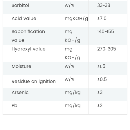
Sorbitol
w/%
33~38
Acid value
mgKOH/g
≤7.0
Saponification
mg
140~155
value
KOH/g
Hydroxyl value
mg
270~305
KOH/g
Moisture
w/%
≤1.5
w/%
≤0.5
Residue on ignition
Arsenic
mg/kg
≤3
Pb
mg/kg
≤2