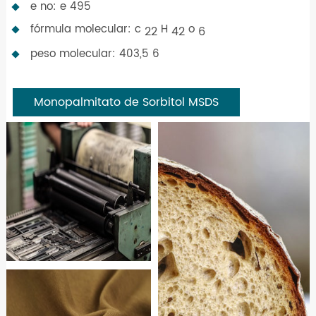
e no: e 495
fórmula molecular: c
H
o
22
42
6
peso molecular: 403,5 6
Monopalmitato de Sorbitol MSDS