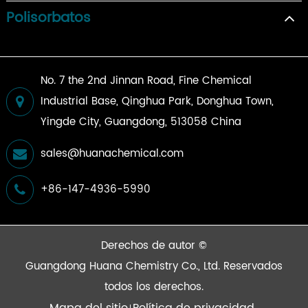
Polisorbatos
No. 7 the 2nd Jinnan Road, Fine Chemical
Industrial Base, Qinghua Park, Donghua Town,
Yingde City, Guangdong, 513058 China
sales@huanachemical.com
+86-147-4936-5990
Derechos de autor ©
Guangdong Huana Chemistry Co., Ltd.
Reservados
todos los derechos.
Mapa del sitio
Política de privacidad