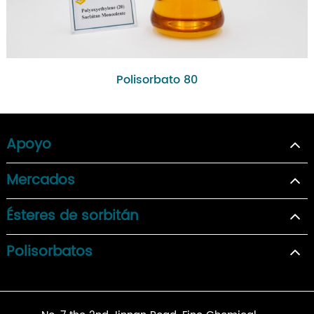
Polisorbato 80
Apoyo
Mercados
Ésteres de sorbitán
Polisorbatos