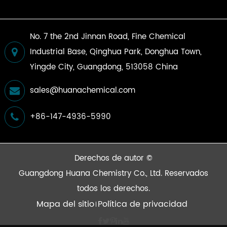
No. 7 the 2nd Jinnan Road, Fine Chemical
Industrial Base, Qinghua Park, Donghua Town,
Yingde City, Guangdong, 513058 China
sales@huanachemical.com
+86-147-4936-5990
Derechos de autor ©
Guangdong Huana Chemistry Co., Ltd.
Reservados
todos los derechos.
Mapa del sitio
Política de privacidad